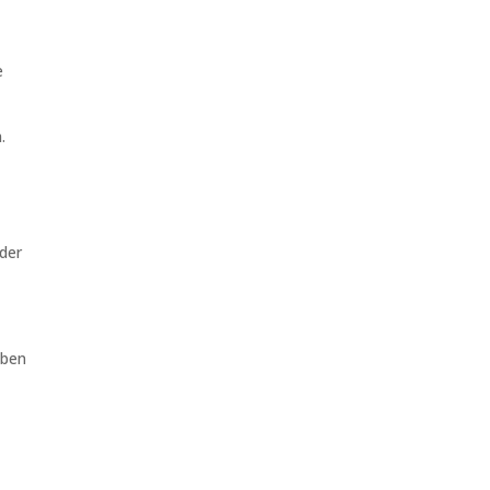
e
.
der
eben