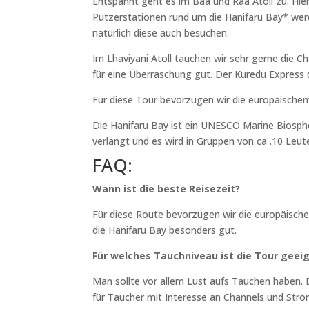
Entspannt geht es im Baa und Raa Atoll zu. Hier
Putzerstationen rund um die Hanifaru Bay* werd
natürlich diese auch besuchen.
Im Lhaviyani Atoll tauchen wir sehr gerne die Ch
für eine Überraschung gut. Der Kuredu Express d
Für diese Tour bevorzugen wir die europäisc
Die Hanifaru Bay ist ein UNESCO Marine Biosphere
verlangt und es wird in Gruppen von ca .10 Leute
FAQ:
Wann ist die beste Reisezeit?
Für diese Route bevorzugen wir die europäisch
die Hanifaru Bay besonders gut.
Für welches Tauchniveau ist die Tour geei
Man sollte vor allem Lust aufs Tauchen haben.
für Taucher mit Interesse an Channels und Str