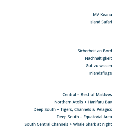
Unsere Schiffe
MV Keana
Island Safari
Termine und Preise
Infos
Sicherheit an Bord
Nachhaltigkeit
Gut zu wissen
Inlandsflüge
Routen
Central – Best of Maldives
Northern Atolls + Hanifaru Bay
Deep South – Tigers, Channels & Pelagics
Deep South – Equatorial Area
South Central Channels + Whale Shark at night