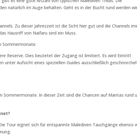
 gibt es eine gute Anzahl von typischen Malediven Thilas. Die
en natürlich im Auge behalten. Geht es in der Bucht rund werden wi
annels. Zu dieser Jahreszeit ist die Sicht hier gut und die Channels i
as Hausriff von Naifaru sind ein Muss.
hem Sommermonate.
 Reserve. Dies beutetet der Zugang ist limitiert. Es wird Eintritt
n unter Aufsicht eines speziellen Guides ausschließlich geschnorchel
en Sommermonate. In dieser Zeit sind die Chancen auf Mantas rund
gnet?
 Die Tour eignet sich für entspannte Malediven-Tauchgänge ebenso 
ömung.